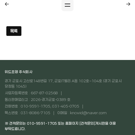
목록
위드조명 주식회사
경기 군포시 고산로148번길 17, 군포IT밸리 A동 102호~104호 (경기 군포시
당정동 1045)
사업자등록번호 : 667-87-02568
통신판매업신고 : 2026-경기군포-0389 호
전화번호 : 010-9591-1705, 031-405-0705
팩스번호 : 031-8086-7105
이메일 : kncwid@naver.com
※ 견적문의는 010-9591-1705 또는 홈페이지 [견적문의]게시판을 이용
부탁드립니다.