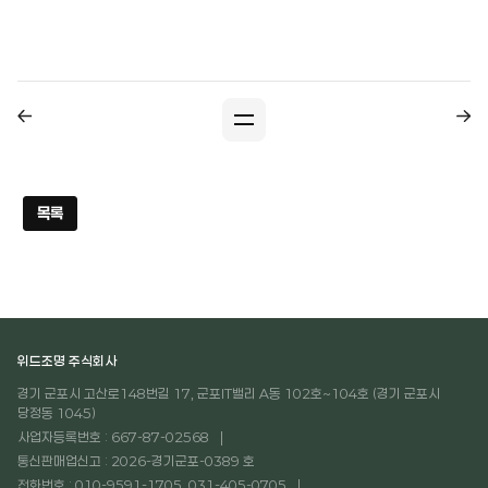
목록
위드조명 주식회사
경기 군포시 고산로148번길 17, 군포IT밸리 A동 102호~104호 (경기 군포시
당정동 1045)
사업자등록번호 : 667-87-02568
통신판매업신고 : 2026-경기군포-0389 호
전화번호 : 010-9591-1705, 031-405-0705