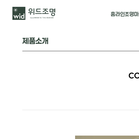
홈
라인조명
마
매입 날개형
제품소개
매입 & 노출직
펜던트
CO