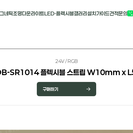
그네틱조명
다운라이트
LED·플렉시블
갤러리
설치가이드
견적문의
G2741
멀티도트
COB-단색
부
M1913
원형 COB
COB-RGB
M2824R
사각 COB
바리솔PCB
24V / RGB
B-SR1014 플렉시블 스트립 W10mm x 
구매하기