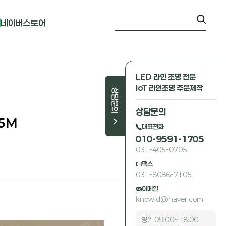
네이버스토어
LED 라인 조명 전문
IoT 라인조명 주문제작
상담문의
상담문의
L5M
대표전화
010-9591-1705
031-405-0705
팩스
031-8086-7105
이메일
kncwid@naver.com
평일 09:00~18:00