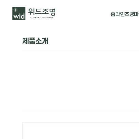
홈
라인조명
마
매입 날개형
제품소개
매입 & 노출직
펜던트