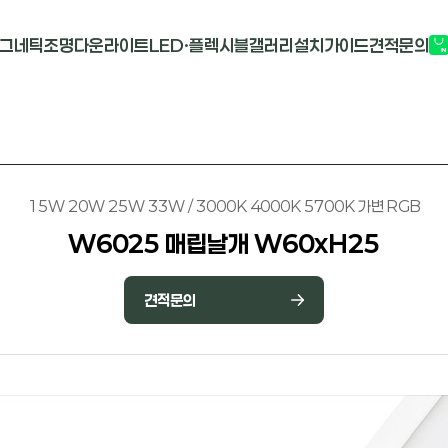
그네틱조명
다운라이트
LED·플렉시블
갤러리
설치가이드
견적문의
G2741
멀티도트
COB-단색
부
M1913
원형 COB
COB-RGB
M2824R
사각 COB
바리솔PCB
15W 20W 25W 33W / 3000K 4000K 5700K 가변 RGB
W6025 매립날개 W60xH25
견적문의